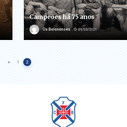
Campeões há 75 anos
Os Belenenses
09/03/2021
1
2