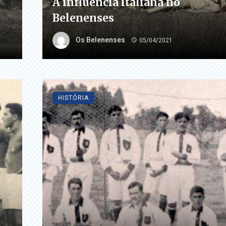
A influência italiana no
Belenenses
Os Belenenses
05/04/2021
HISTÓRIA